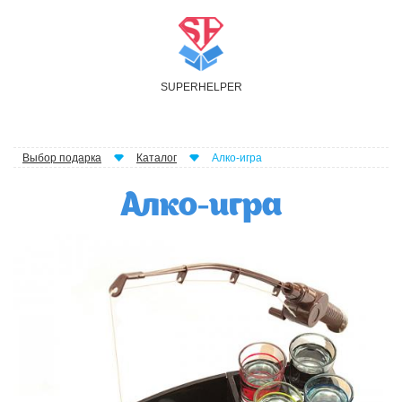
S
UPER
H
ELPER
Выбор подарка
Каталог
Алко-игра
Алко-игра