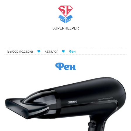
S
UPER
H
ELPER
Выбор подарка
Каталог
Фен
Фен