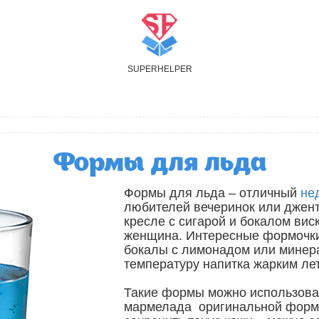
S
UPER
H
ELPER
Формы для льда
Формы для льда – отличный
не
любителей вечеринок или джен
кресле с сигарой и бокалом вис
женщина. Интересные формочки
бокалы с лимонадом или минера
температуру напитка жарким ле
Такие формы можно использова
мармелада оригинальной форм