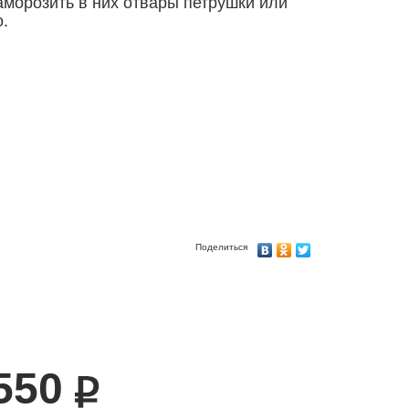
аморозить в них отвары петрушки или
.
Поделиться
550