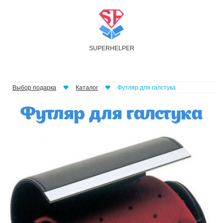
S
UPER
H
ELPER
Выбор подарка
Каталог
Футляр для галстука
Футляр для галстука