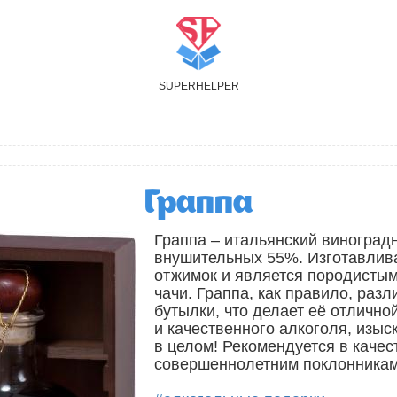
S
UPER
H
ELPER
Граппа
Граппа – итальянский виноград
внушительных 55%. Изготавлива
отжимок и является породистым
чачи. Граппа, как правило, раз
бутылки, что делает её отличн
и качественного алкоголя, изыс
в целом! Рекомендуется в каче
совершеннолетним поклонникам