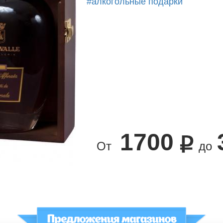
#алкогольные подарки
1700
От
до