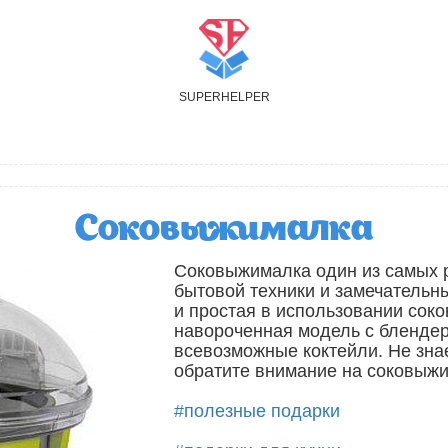
S
UPER
H
ELPER
Соковыжималка
Соковыжималка один из самых 
бытовой техники и замечательн
и простая в использовании сок
навороченная модель с бленде
всевозможные коктейли. Не знае
обратите внимание на соковыж
#полезные подарки