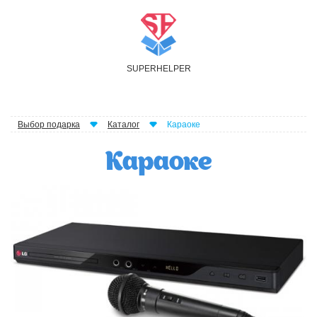
S
UPER
H
ELPER
Выбор подарка
Каталог
Караоке
Караоке