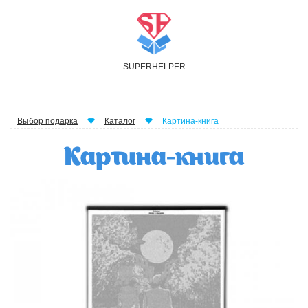
S
UPER
H
ELPER
Выбор подарка
Каталог
Картина-книга
Картина-книга