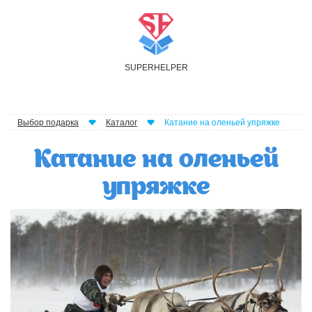
S
UPER
H
ELPER
Выбор подарка
Каталог
Катание на оленьей упряжке
Катание на оленьей
упряжке