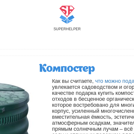
S
UPER
H
ELPER
Компостер
Как вы считаете,
что можно под
увлекается садоводством и ого
качестве подарка купить компо
отходов в бесценное органичес
которое востребовано для мног
корпус, усиленный многочислен
вместительная ёмкость, эстетич
атмосферным осадкам, значите
прямым солнечным лучам – всё 