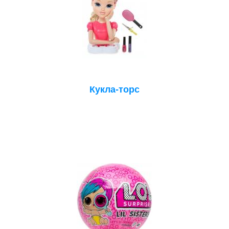
Кукла-торс