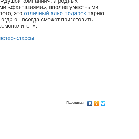
е «душой компании», а родных
ыми «фантазиями», вполне уместными
того, это
отличный алко-подарок
парню
огда он всегда сможет приготовить
осмополитен».
астер-классы
Поделиться