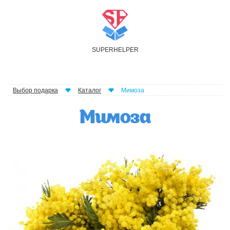
S
UPER
H
ELPER
Выбор подарка
Каталог
Мимоза
Мимоза