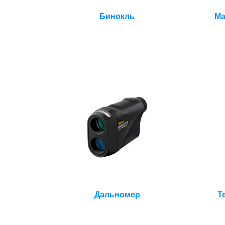
Бинокль
Ма
Дальномер
Т