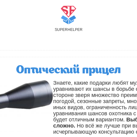
S
UPER
H
ELPER
Оптический прицел
Знаете, какие подарки любят м
уравнивают их шансы в борьбе 
стороне зверя множество преим
погодой, сезонные запреты, мно
иных видов, ограниченность лиц
уравнивания шансов охотника с
будет отличным вариантом.
Выб
сложно.
Но всё же лучше при в
исчерпывающую консультацию 