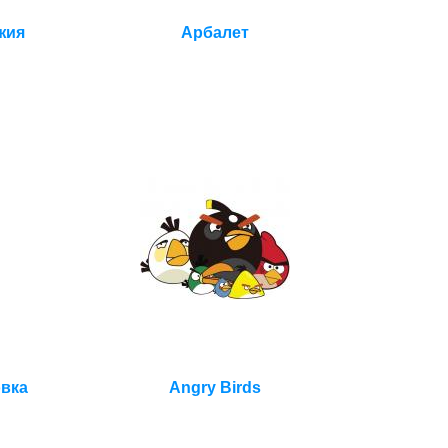
жия
Арбалет
овка
Angry Birds