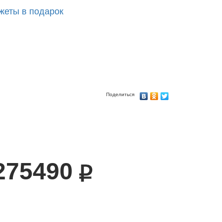
жеты в подарок
Поделиться
275490