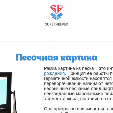
S
UPER
H
ELPER
Песочная картина
Рамка-картина из песка – это и
рождения
. Принцип ее работы 
герметичной емкости находятся 
переворачивании начинают нето
необычные песчаные ландшафт
неизведанные марсианские пейз
элемент декора, поставив на ст
Она прекрасно вписывается в л