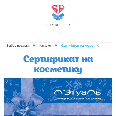
S
UPER
H
ELPER
Выбор подарка
Каталог
Сертификат на косметику
Сертификат на
косметику