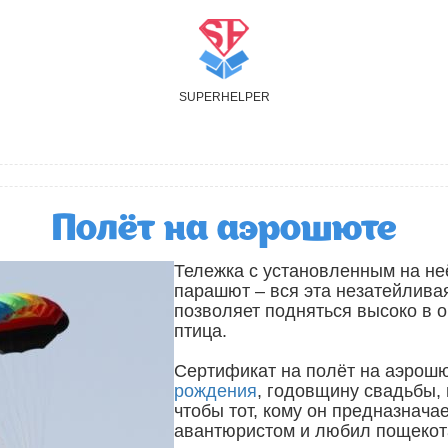
S
UPER
H
ELPER
Полёт на аэрошюте
Тележка с установленным на не
парашют – вся эта незатейлива
позволяет подняться высоко в о
птица.
Сертификат на полёт на аэрошю
рождения
, годовщину свадьбы,
чтобы тот, кому он предназнача
авантюристом и любил пощекот