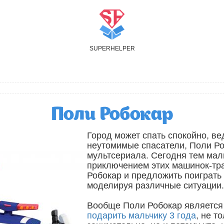
S
UPER
H
ELPER
Поли Робокар
Город может спать спокойно, в
неутомимые спасатели, Поли Ро
мультсериала. Сегодня тем мал
приключением этих машинок-тр
Робокар и предложить поиграть
моделируя различные ситуации.
Вообще Поли Робокар является 
подарить мальчику 3 года
, не т