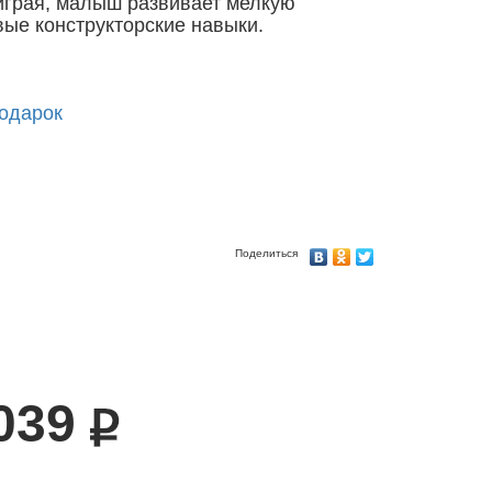
 играя, малыш развивает мелкую
вые конструкторские навыки.
подарок
Поделиться
039