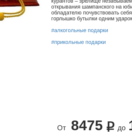
курантов – зрелище незабываем
открывания шампанского на юби
обладателю почувствовать себ
горлышко бутылки одним ударом
#алкогольные подарки
#прикольные подарки
8475
От
до