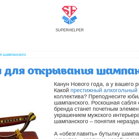
S
UPER
H
ELPER
я шампанского
я для открывания шампан
Канун Нового года, а у вашего 
Какой
престижный алкогольный
коллектива? Преподнесите юб
шампанского. Роскошная сабля о
бренда станет почетным элеме
украшением мужского интерьера.
шампанского – понятия неразд
А «обезглавить» бутылку шампа