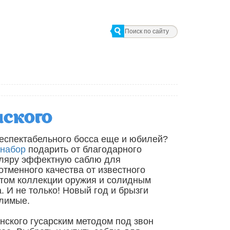
ского
респектабельного босса еще и юбилей?
 набор
подарить от благодарного
иляру эффектную саблю для
тменного качества от известного
нтом коллекции оружия и солидным
 И не только! Новый год и брызги
елимые.
нского гусарским методом под звон