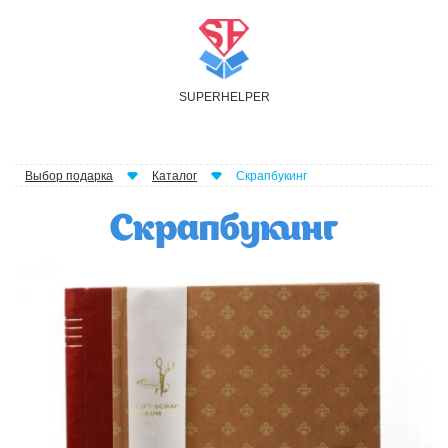
S
UPER
H
ELPER
Выбор подарка
Каталог
Скрапбукинг
Скрапбукинг