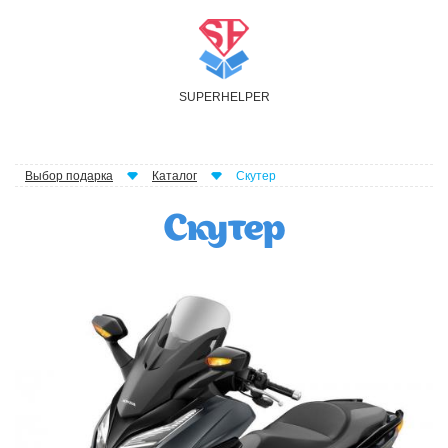
S
UPER
H
ELPER
Выбор подарка
Каталог
Скутер
Скутер