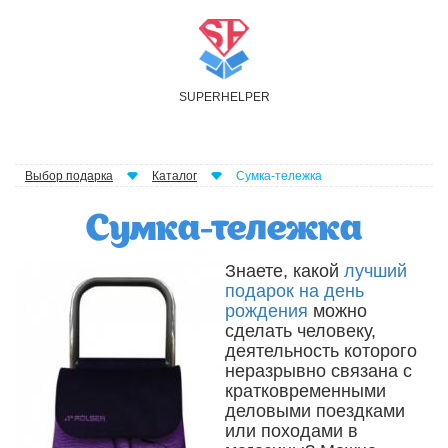
S
UPER
H
ELPER
Выбор подарка
Каталог
Сумка-тележка
Сумка-тележка
Знаете, какой
лучший
подарок на день
рождения
можно
сделать человеку,
деятельность которого
неразрывно связана с
кратковременными
деловыми поездками
или походами в