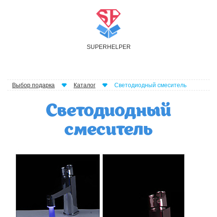
S
UPER
H
ELPER
Выбор подарка
Каталог
Светодиодный смеситель
Светодиодный
смеситель