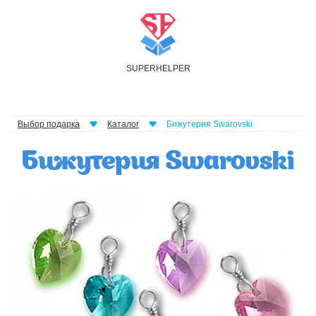
S
UPER
H
ELPER
Выбор подарка
Каталог
Бижутерия Swarovski
Бижутерия Swarovski