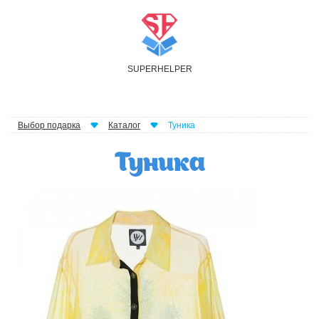
S
UPER
H
ELPER
Выбор подарка
Каталог
Туника
Туника