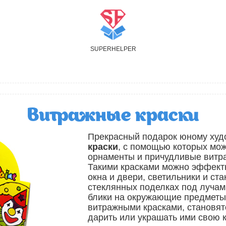
S
UPER
H
ELPER
Витражные краски
Прекрасный подарок юному худ
краски
, с помощью которых мо
орнаменты и причудливые витр
Такими красками можно эффектн
окна и двери, светильники и ст
стеклянных поделках под лучам
блики на окружающие предметы
витражными красками, становят
дарить или украшать ими свою к