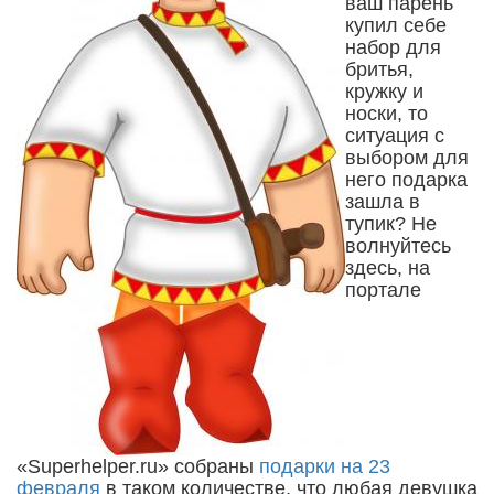
ваш парень
купил себе
набор для
бритья,
кружку и
носки, то
ситуация с
выбором для
него подарка
зашла в
тупик? Не
волнуйтесь
здесь, на
портале
«Superhelper.ru» собраны
подарки на 23
февраля
в таком количестве, что любая девушка