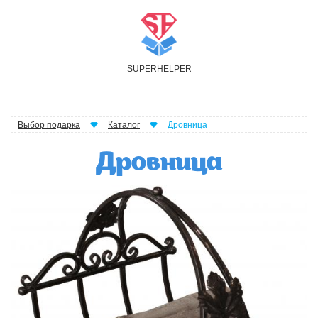
S
UPER
H
ELPER
Выбор подарка
Каталог
Дровница
Дровница