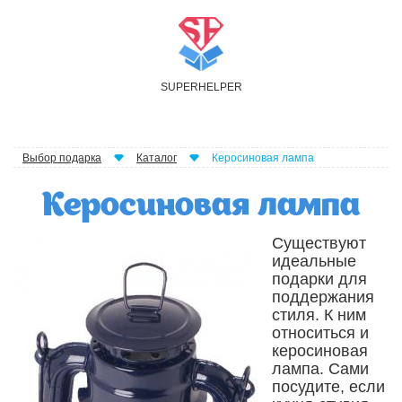
S
UPER
H
ELPER
Выбор подарка
Каталог
Керосиновая лампа
Керосиновая лампа
Существуют
идеальные
подарки для
поддержания
стиля. К ним
относиться и
керосиновая
лампа. Сами
посудите, если