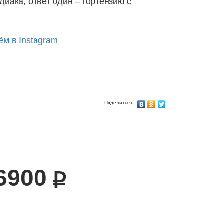
иака, ответ один – гортензию с
ём в Instagram
Поделиться
6900