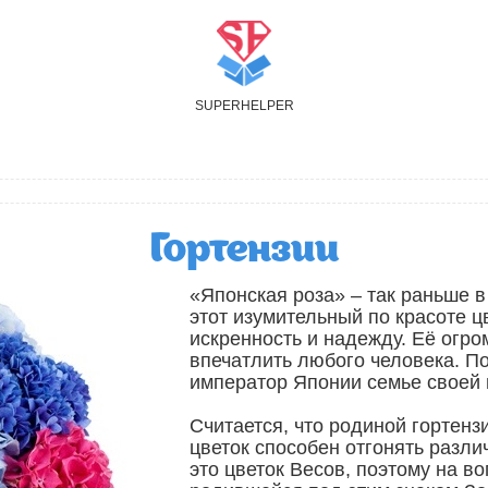
S
UPER
H
ELPER
Гортензии
«Японская роза» – так раньше 
этот изумительный по красоте 
искренность и надежду. Её огр
впечатлить любого человека. По
император Японии семье своей 
Считается, что родиной гортенз
цветок способен отгонять разли
это цветок Весов, поэтому на в