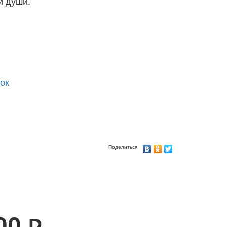
 и души.
ок
Поделиться
00