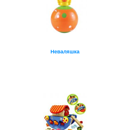
Неваляшка