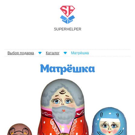
S
UPER
H
ELPER
Выбор подарка
Каталог
Матрёшка
Матрёшка