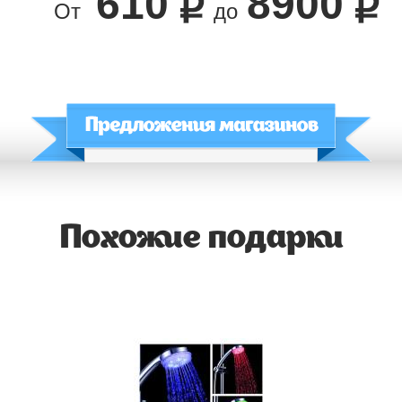
610
8900
От
до
Похожие подарки