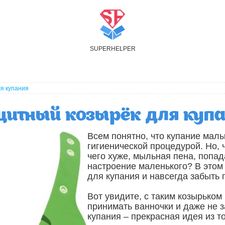
S
UPER
H
ELPER
я купания
итный козырёк для куп
Всем понятно, что купание мал
гигиенической процедурой. Но, 
чего хуже, мыльная пена, попада
настроение маленького? В этом
для купания и навсегда забыть 
Вот увидите, с таким козырько
принимать ванночки и даже не 
купания – прекрасная идея из т