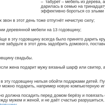
– табурет – мебель из дерева, 
дарилась в семью на тринадцат
эффективно бороться со злыми
х звон в этот день тоже отпугнёт нечистую силу;
рии деревянной мебели на 13 годовщину;
бще в эту годовщину всегда было принято дарить кру
не забудьте в этот день задобрить домового, постав
овщину свадьбы.
если жена подарит мужу вязаный шарф или свитер, 
о в эту годовщину нельзя обойти подарками детей. 
ку можно подарить, например новую компьютерную иг
ьно должна посадить перед домом берёзу и повязать
жду мужем и женой, и не даёт счастью разрушиться,
одовщину
.