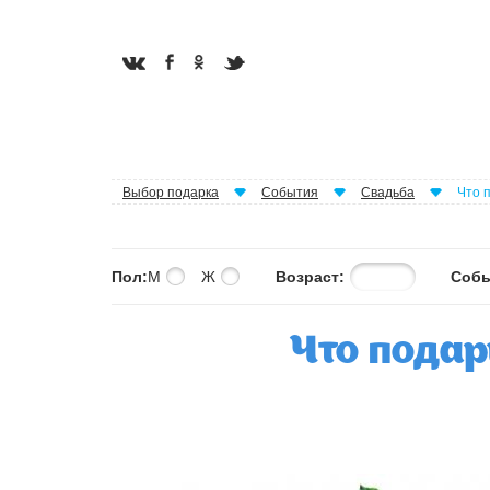
Выбор подарка
События
Свадьба
Что 
Пол:
М
Ж
Возраст:
Собы
Что подар