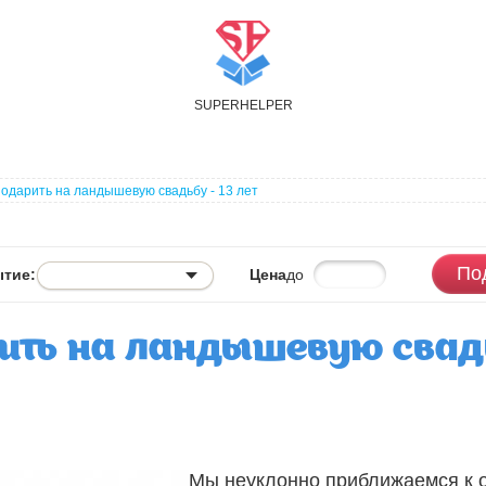
S
UPER
H
ELPER
подарить на ландышевую свадьбу - 13 лет
По
тие:
Цена
до
ить на ландышевую свадьб
Мы неуклонно приближаемся к 