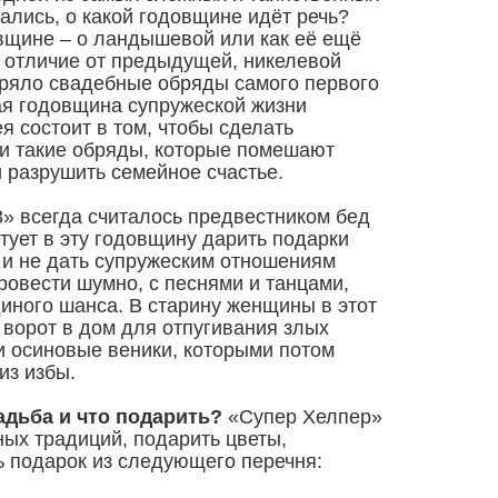
дались, о какой годовщине идёт речь?
вщине – о ландышевой или как её ещё
 отличие от предыдущей, никелевой
оряло свадебные обряды самого первого
ая годовщина супружеской жизни
я состоит в том, чтобы сделать
и такие обряды, которые помешают
и разрушить семейное счастье.
» всегда считалось предвестником бед
етует в эту годовщину дарить подарки
 и не дать супружеским отношениям
ровести шумно, с песнями и танцами,
диного шанса. В старину женщины в этот
 ворот в дом для отпугивания злых
и осиновые веники, которыми потом
из избы.
вадьба и что подарить?
«Супер Хелпер»
нных традиций, подарить цветы,
 подарок из следующего перечня: