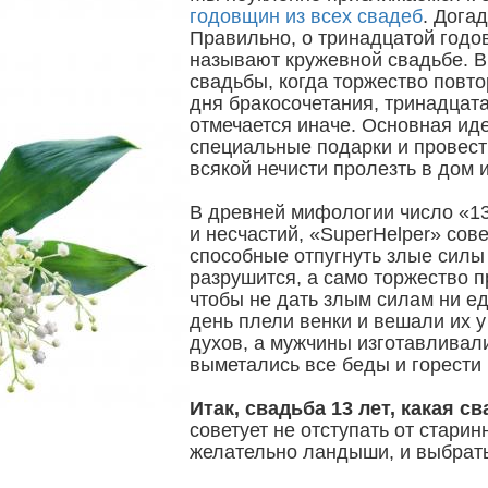
годовщин из всех свадеб
. Дога
Правильно, о тринадцатой годо
называют кружевной свадьбе. В
свадьбы, когда торжество повт
дня бракосочетания, тринадцат
отмечается иначе. Основная иде
специальные подарки и провест
всякой нечисти пролезть в дом 
В древней мифологии число «13
и несчастий, «SuperHelper» сов
способные отпугнуть злые силы
разрушится, а само торжество п
чтобы не дать злым силам ни е
день плели венки и вешали их у
духов, а мужчины изготавливал
выметались все беды и горести 
Итак, свадьба 13 лет, какая с
советует не отступать от стари
желательно ландыши, и выбрать