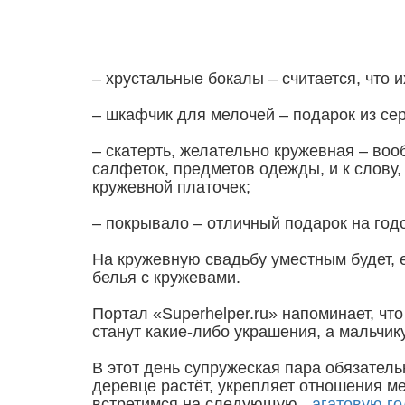
– хрустальные бокалы – считается, что и
– шкафчик для мелочей – подарок из се
– скатерть, желательно кружевная – воо
салфеток, предметов одежды, и к слову, 
кружевной платочек;
– покрывало – отличный подарок на год
На кружевную свадьбу уместным будет, 
белья с кружевами.
Портал «Superhelper.ru» напоминает, чт
станут какие-либо украшения, а мальчи
В этот день супружеская пара обязател
деревце растёт, укрепляет отношения ме
встретимся на следующую -
агатовую г