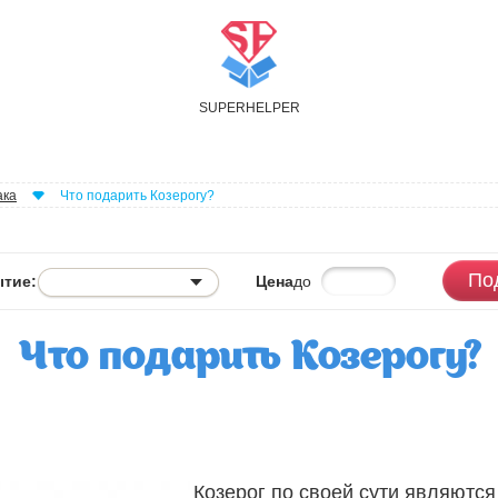
S
UPER
H
ELPER
ака
Что подарить Козерогу?
По
тие:
Цена
до
Что подарить Козерогу?
Козерог по своей сути являются