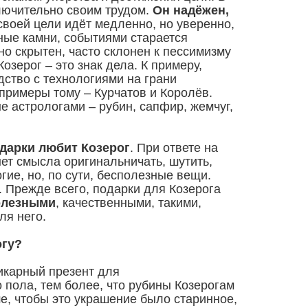
лючительно своим трудом.
Он надёжен,
своей цели идёт медленно, но уверенно,
ные камни, событиями старается
чно скрытен, часто склонен к пессимизму
Козерог – это знак дела. К примеру,
дство с технологиями на грани
 примеры тому – Курчатов и Королёв.
 астрологами – рубин, сапфир, жемчуг,
одарки любит Козерог
. При ответе на
нет смысла оригинальничать, шутить,
гие, но, по сути, бесполезные вещи.
т. Прежде всего, подарки для Козерога
олезными
, качественными, такими,
ля него.
огу?
шикарный презент для
 пола, тем более, что рубины Козерогам
е, чтобы это украшение было старинное,