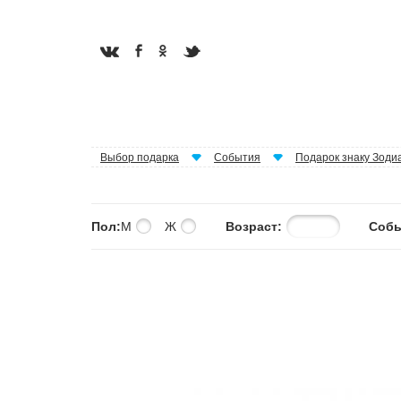
Выбор подарка
События
Подарок знаку Зоди
Пол:
М
Ж
Возраст:
Собы