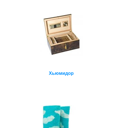
i
Хьюмидор