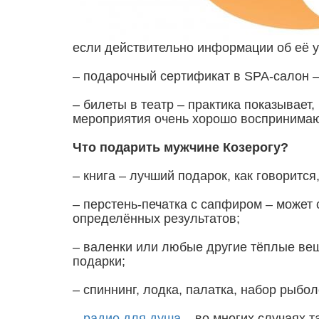
если действительно информации об её у
– подарочный сертификат в SPA-салон –
– билеты в театр – практика показывает
мероприятия очень хорошо воспринимают
Что подарить мужчине Козерогу?
– книга – лучший подарок, как говоритс
– перстень-печатка с сапфиром – может 
определённых результатов;
– валенки или любые другие тёплые вещ
подарки;
– спиннинг, лодка, палатка, набор рыбо
–
радио для душа
– во многих случаях т