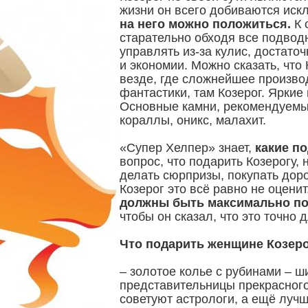
жизни он всего добиваются иск
на него можно положиться.
К 
старательно обходя все подвод
управлять из-за кулис, достато
и экономии. Можно сказать, что 
везде, где сложнейшее произво
фантастики, там Козерог. Яркие
Основные камни, рекомендуемые
кораллы, оникс, малахит.
«Супер Хелпер» знает,
какие п
вопрос, что подарить Козерогу, 
делать сюрпризы, покупать доро
Козерог это всё равно не оцени
должны быть максимально п
чтобы он сказал, что это точно д
Что подарить женщине Козер
– золотое колье с рубинами – 
представительницы прекрасного
советуют астрологи, а ещё лучш