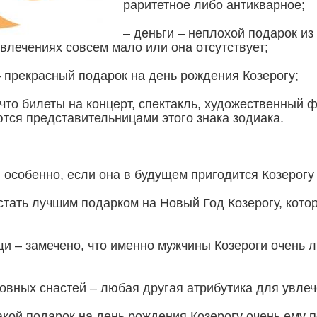
раритетное либо антикварное;
– деньги – неплохой подарок из
влечениях совсем мало или она отсутствует;
 прекрасный подарок на день рождения Козерогу;
, что билеты на концерт, спектакль, художественный
ся представительницами этого знака зодиака.
я, особенно, если она в будущем пригодится Козерогу
стать лучшим подарком на Новый Год Козерогу, кото
и – замечено, что именно мужчины Козероги очень 
ловных снастей – любая другая атрибутика для увле
акой подарок на день рождения Козерогу очень ему 