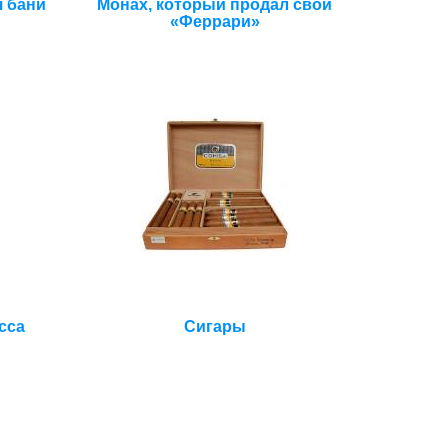
я бани
Монах, который продал свой
«Феррари»
сса
Сигары