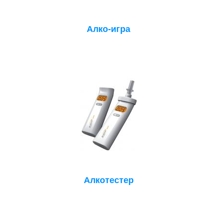
Алко-игра
Алкотестер