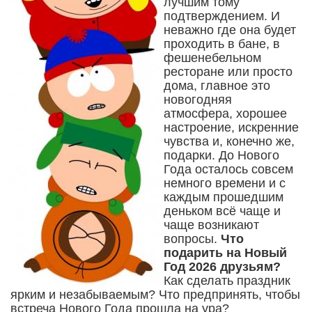
лучшим тому
подтверждением. И
неважно где она будет
проходить в бане, в
фешенебельном
ресторане или просто
дома, главное это
новогодняя
атмосфера, хорошее
настроение, искренние
чувства и, конечно же,
подарки. До Нового
Года осталось совсем
немного времени и с
каждым прошедшим
деньком всё чаще и
чаще возникают
вопросы.
Что
подарить на Новый
Год 2026 друзьям?
Как сделать праздник
ярким и незабываемым? Что предпринять, чтобы
встреча Нового Года прошла на ура?