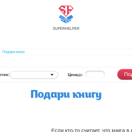
S
UPER
H
ELPER
Подари книгу
По
тие:
Цена
до
Подари книгу
Если кто-то считает, что книга 