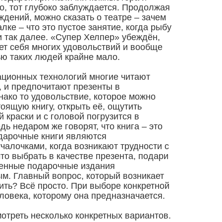
но, тот глубоко заблуждается. Продолжая
дений, можно сказать о театре – зачем
алке – что это пустое занятие, когда рыбу
и так далее. «Супер Хелпер» убеждён,
шает себя многих удовольствий и вообще
тью таких людей крайне мало.
ационных технологий многие читают
в, и предпочитают презенты в
нако то удовольствие, которое можно
тоящую книгу, открыть её, ощутить
 краски и с головой погрузится в
едь недаром же говорят, что книга – это
одарочные книги являются
алочками, когда возникают трудности с
то выбрать в качестве презента, подари
менные подарочные издания
ым. Главный вопрос, который возникает
ить? Всё просто. При выборе конкретной
еловека, которому она предназначается.
отреть несколько конкретных вариантов.