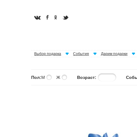
Выбор подарка
События
Дарим подарки
Пол:
М
Ж
Возраст:
Собы