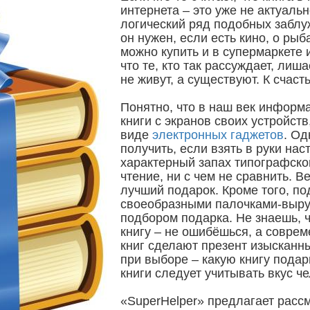
интернета – это уже не актуаль
логический ряд подобных заблуж
он нужен, если есть кино, о рыб
можно купить и в супермаркете 
что те, кто так рассуждает, ли
не живут, а существуют. К счас
Понятно, что в наш век информ
книги с экранов своих устройст
виде
электронных гаджетов
. Од
получить, если взять в руки нас
характерный запах типографской
чтение, ни с чем не сравнить. В
лучший подарок. Кроме того, п
своеобразными палочками-выруч
подбором подарка. Не знаешь, ч
книгу – не ошибёшься, а совре
книг сделают презент изысканн
при выборе – какую книгу подар
книги следует учитывать вкус ч
«SuperHelper» предлагает рассм