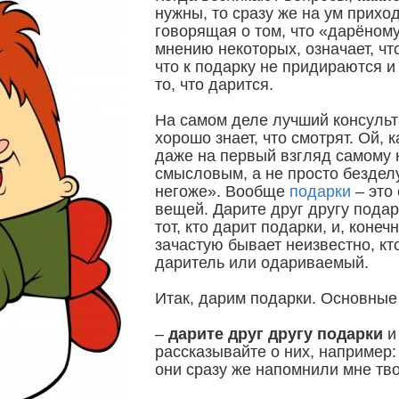
нужны, то сразу же на ум прихо
говорящая о том, что «дарёному
мнению некоторых, означает, чт
что к подарку не придираются 
то, что дарится.
На самом деле лучший консульт
хорошо знает, что смотрят. Ой, 
даже на первый взгляд самому 
смысловым, а не просто безделу
негоже». Вообще
подарки
– это
вещей. Дарите друг другу подар
тот, кто дарит подарки, и, конечн
зачастую бывает неизвестно, кт
даритель или одариваемый.
Итак, дарим подарки. Основные
–
дарите друг другу подарки
и
рассказывайте о них, например: 
они сразу же напомнили мне тво