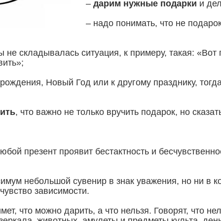
–
дарим нужные подарки
и дел
– надо понимать, что не подарок
бы не складывалась ситуация, к примеру, такая: «Во
вить»;
рождения, Новый Год или к другому празднику, тогд
нить
, что важно не только вручить подарок, но сказа
любой презент проявит бестактность и бесчувственнос
имум небольшой сувенир в знак уважения, но ни в ко
 чувство зависимости.
ет, что можно дарить, а что нельзя. Говорят, что не
ркала, животных, амулеты и предметы культа, деньг