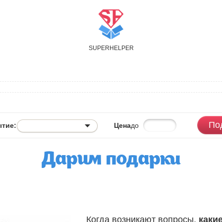
S
UPER
H
ELPER
По
тие:
Цена
до
Дарим подарки
Когда возникают вопросы,
каки