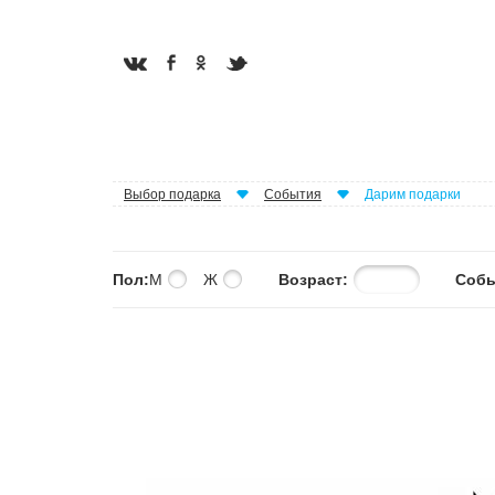
Выбор подарка
События
Дарим подарки
Пол:
М
Ж
Возраст:
Собы