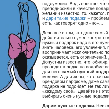
недоумение. Ведь понятно, что
преподносили в качестве подар
желании известно, то, кажется, 
и
дари такие подарки
– проблема
есть, как говорят одно «но»…
Дело всё в том, что даже самый
действительно нужен конкретном
нужный подарок надо в его нужн
знать человека, его увлечения, 
воспринимает исключительно по
оказывается, есть ограничений.
Допустим известно, что юбиляр,
проводит в лодке на водоёме вс
для него
самый нужный подар
модели. А для жены, которая м
брендовом парфюме, даже сама
подарка не подойдёт. Не так ли
«каждому своё». Давайте из эти
выбирать очень нужные подарки
Дарим нужные подарки. Неско