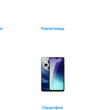
яя
Раклетница
Смартфон