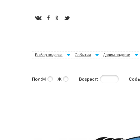
Выбор подарка
События
Дарим подарки
Пол:
М
Ж
Возраст:
Собы