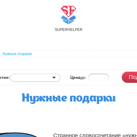
S
UPER
H
ELPER
Нужные подарки
По
тие:
Цена
до
Нужные подарки
Странное словосочетание «нужн