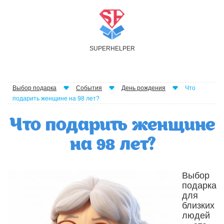
S
UPER
H
ELPER
Выбор подарка
События
День рождения
Что
подарить женщине на 98 лет?
Что подарить женщине
на 98 лет?
Выбор
подарка
для
близких
людей