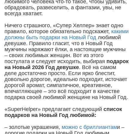
любимого человека что-то такое, чтобы удивить,
обрадовать, развеселить, а фантазии, увы, не
всегда хватает.
Ничего страшного, «Супер Хелпер» знает одно
правило, которое обязательно подскажет,
какими
должны быть подарки на Новый Год
любимой
девушке. Правило гласит, что в Новый Год
мужчины наряжают ёлки, а настоящие мужчины
– своих любимых женщин. Вот из этого
постулата и следует исходить, выбирая
подарок
на Новый 2026 Год девушке
. Всё на самом
деле достаточно просто. Если ярко блестит,
довольно дорогое, идеально подходит, источает
дорогой аромат, симпатичное, креативное,
впечатляющее – это всё подходит в качестве
подарка своей любимой женщине на Новый Год.
«SuperHelper» предлагает следующий
список
подарков на Новый Год любимой:
– золотые украшения,
можно с бриллиантам
и –
дорогие подарки на Новый Год любимым